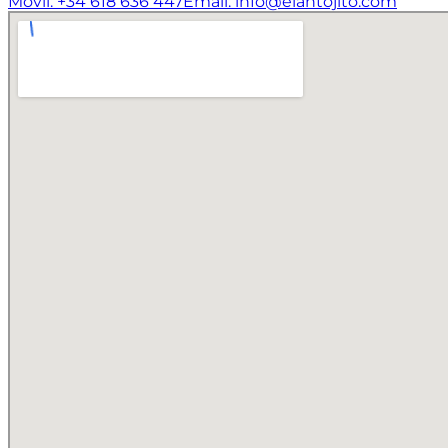
Móvil: +34 618 636 447
Email: info@elantojito.com